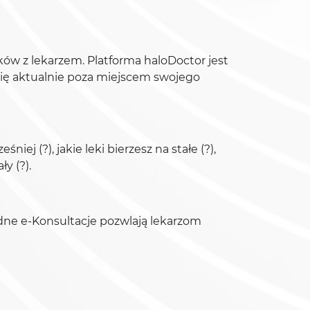
ków z lekarzem. Platforma haloDoctor jest
 się aktualnie poza miejscem swojego
j (?), jakie leki bierzesz na stałe (?),
ły (?).
dne e-Konsultacje pozwlają lekarzom