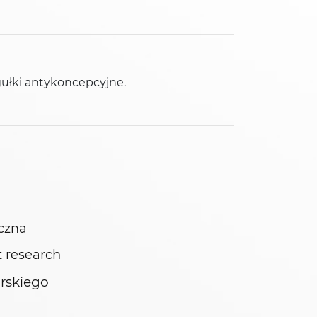
gułki antykoncepcyjne.
czna
 research
rskiego