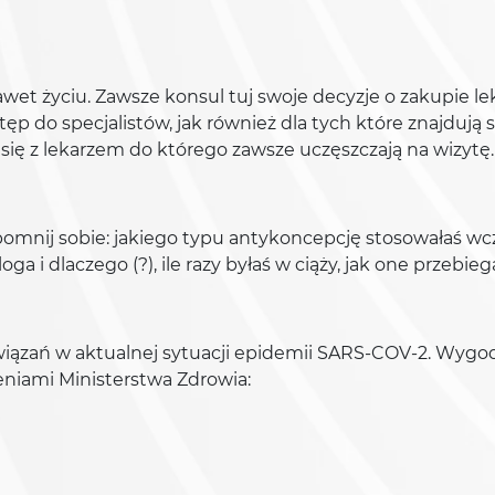
et życiu. Zawsze konsul tuj swoje decyzje o zakupie le
tęp do specjalistów, jak również dla tych które znajdują
się z lekarzem do którego zawsze uczęszczają na wizytę.
nij sobie: jakiego typu antykoncepcję stosowałaś wcześnie
a i dlaczego (?), ile razy byłaś w ciąży, jak one przebiega
wiązań w aktualnej sytuacji epidemii SARS-COV-2. Wygo
eniami Ministerstwa Zdrowia: