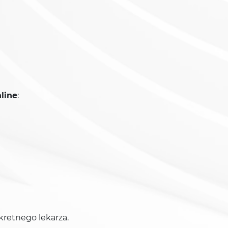
line
:
nkretnego lekarza.