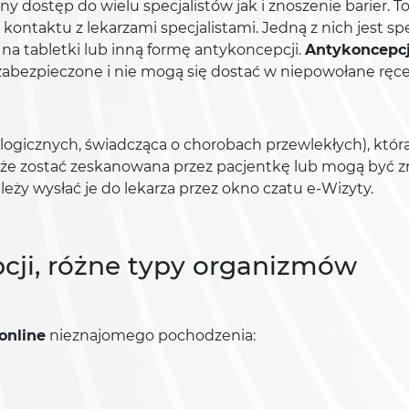
y dostęp do wielu specjalistów jak i znoszenie barier. T
ontaktu z lekarzami specjalistami. Jedną z nich jest spe
 tabletki lub inną formę antykoncepcji.
Antykoncepcj
zabezpieczone i nie mogą się dostać w niepowołane ręce
ogicznych, świadcząca o chorobach przewlekłych), któ
 zostać zeskanowana przez pacjentkę lub mogą być zro
leży wysłać je do lekarza przez okno czatu e-Wizyty.
cji, różne typy organizmów
online
nieznajomego pochodzenia: