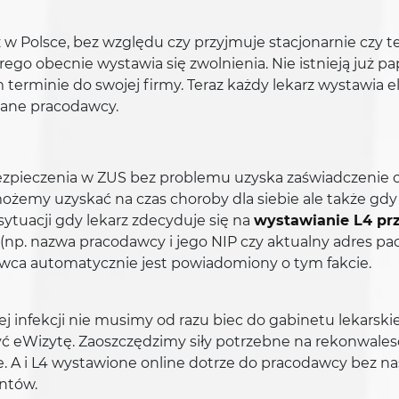
z w Polsce, bez względu czy przyjmuje stacjonarnie czy t
go obecnie wystawia się zwolnienia. Nie istnieją już pap
rminie do swojej firmy. Teraz każdy lekarz wystawia ele
niane pracodawcy.
bezpieczenia w ZUS bez problemu uzyska zaświadczenie o 
możemy uzyskać na czas choroby dla siebie ale także gd
 sytuacji gdy lekarz zdecyduje się na
wystawianie L4 prz
np. nazwa pracodawcy i jego NIP czy aktualny adres pac
awca automatycznie jest powiadomiony o tym fakcie.
j infekcji nie musimy od razu biec do gabinetu lekarsk
ć eWizytę. Zaoszczędzimy siły potrzebne na rekonwales
. A i L4 wystawione online dotrze do pracodawcy bez na
ntów.