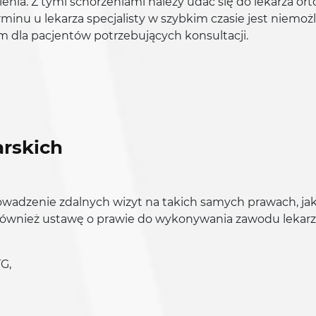
enia. Z tymi schorzeniami należy udać się do lekarza or
minu u lekarza specjalisty w szybkim czasie jest niemoż
 dla pacjentów potrzebujących konsultacji.
arskich
owadzenie zdalnych wizyt na takich samych prawach, ja
k również ustawę o prawie do wykonywania zawodu lekarz
G,