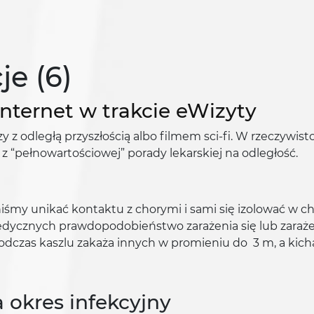
je (6)
nternet w trakcie eWizyty
z odległą przyszłością albo filmem sci-fi. W rzeczywist
 z “pełnowartościowej” porady lekarskiej na odległość.
śmy unikać kontaktu z chorymi i sami się izolować w cho
ycznych prawdopodobieństwo zarażenia się lub zarażeni
 podczas kaszlu zakaża innych w promieniu do 3 m, a kicha
 okres infekcyjny