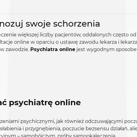
gnozuj swoje schorzenia
zenie większej liczby pacjentów, oddalonych często od
ltacje online w oparciu o ustawę zawodu lekarza i lekar
 w zawodzie.
Psychiatra online
jest wygodnym sposobem r
ć psychiatrę online
urzeniami psychicznymi, jak również odczuwającymi poc
 osłabienia i przygnębienia, poczucie bezsensu działań, a
kcyjnym – samobójczym, próby samookaleczenia.