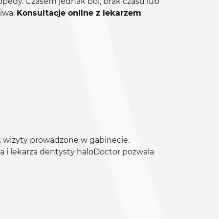
topedy. Czasem jednak ból, brak czasu lub
liwa.
Konsultacje online z lekarzem
k wizyty prowadzone w gabinecie.
a i lekarza dentysty haloDoctor pozwala