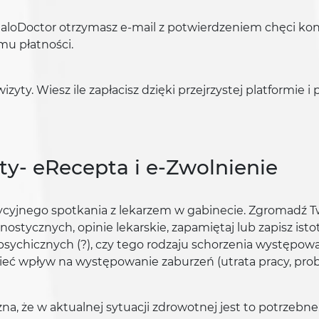
oDoctor otrzymasz e-mail z potwierdzeniem chęci kons
mu płatności.
ty. Wiesz ile zapłacisz dzięki przejrzystej platformie i 
y- eRecepta i e-Zwolnienie
radycyjnego spotkania z lekarzem w gabinecie. Zgromad
ostycznych, opinie lekarskie, zapamiętaj lub zapisz ist
psychicznych (?), czy tego rodzaju schorzenia występowa
ieć wpływ na występowanie zaburzeń (utrata pracy, probl
uzna, że w aktualnej sytuacji zdrowotnej jest to potrzebn