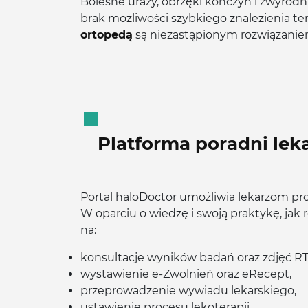
Bolesne urazy, obrzęki kończyn i zwyrodni
brak możliwości szybkiego znalezienia ter
ortopedą
są niezastąpionym rozwiązaniem
Platforma poradni lek
Portal haloDoctor umożliwia lekarzom pr
W oparciu o wiedzę i swoją praktykę, ja
na:
konsultacje wyników badań oraz zdjęć RT
wystawienie e-Zwolnień oraz eRecept,
przeprowadzenie wywiadu lekarskiego,
ustawienie procesu lekoterapii,