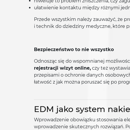
niweluje to problem zniszczenia, czy zag
ułatwienie kontaktu między różnymi je
Przede wszystkim należy zauważyć, że p
i technik do dziedziny medyczne, które p
Bezpieczeństwo to nie wszystko
Odnosząc się do wspomnianej możliwości 
rejestracji wizyt online,
czy też wystawi
przepisami o ochronie danych osobowych.
łatwość z jak można poruszać się po prog
EDM jako system nakie
Wprowadzenie obowiązku stosowania ele
wprowadzenie skutecznych rozwiązań. P