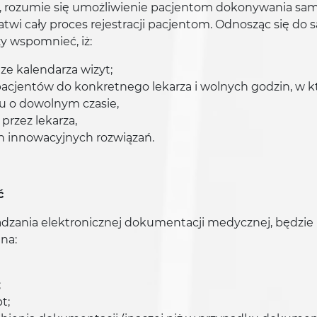
t, rozumie się umożliwienie pacjentom dokonywania samodz
łatwi cały proces rejestracji pacjentom. Odnosząc się 
ży wspomnieć, iż:
ze kalendarza wizyt;
pacjentów do konkretnego lekarza i wolnych godzin, w k
u o dowolnym czasie,
przez lekarza,
h innowacyjnych rozwiązań.
ć
zania elektronicznej dokumentacji medycznej, będzie 
na:
;
t;