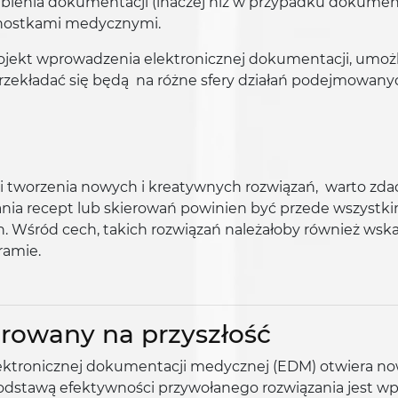
ubienia dokumentacji (inaczej niż w przypadku dokument
dnostkami medycznymi.
rojekt wprowadzenia elektronicznej dokumentacji, um
rzekładać się będą na różne sfery działań podejmowanyc
tworzenia nowych i kreatywnych rozwiązań, warto zdać 
ania recept lub skierowań powinien być przede wszystk
 Wśród cech, takich rozwiązań należałoby również wskaz
ramie.
rowany na przyszłość
ktronicznej dokumentacji medycznej (EDM) otwiera now
odstawą efektywności przywołanego rozwiązania jest 