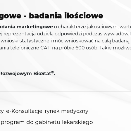
owe - badania ilościowe
adania marketingowe
o charakterze jakościowym, warto 
j reprezentacja udziela odpowiedzi podczas wywiadów. D
ć wnioski statystyczne i móc wnioskować na całą badan
ania telefoniczne CATI na próbie 600 osób. Takie możliw
®
-Rozwojowym BioStat
.
e-Konsultacje
zy
rynek medyczny
program do gabinetu lekarskiego