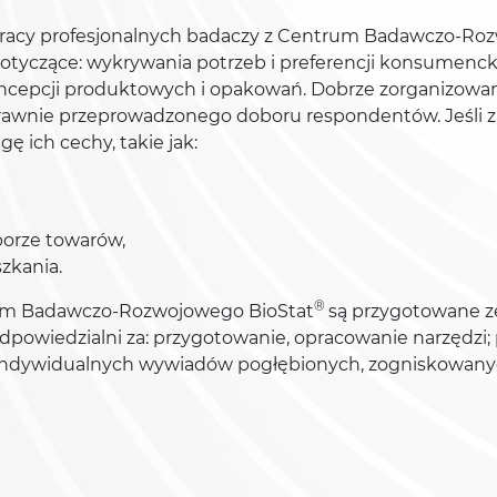
 pracy profesjonalnych badaczy z Centrum Badawczo-Ro
dotyczące: wykrywania potrzeb i preferencji konsumenc
oncepcji produktowych i opakowań. Dobrze zorganizowa
awnie przeprowadzonego doboru respondentów. Jeśli za
 ich cechy, takie jak:
borze towarów,
szkania.
®
um Badawczo-Rozwojowego BioStat
są przygotowane z
dpowiedzialni za: przygotowanie, opracowanie narzędzi
(indywidualnych wywiadów pogłębionych, zogniskowan