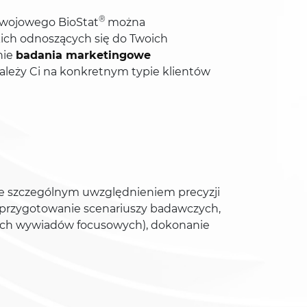
®
zwojowego BioStat
można
kich odnoszących się do Twoich
nie
badania marketingowe
leży Ci na konkretnym typie klientów
e szczególnym uwzględnieniem precyzji
; przygotowanie scenariuszy badawczych,
ych wywiadów focusowych), dokonanie