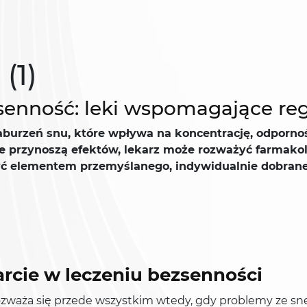
(1)
senność: leki wspomagające re
burzeń snu, które wpływa na koncentrację, odporność
nie przynoszą efektów, lekarz może rozważyć farmakol
ć elementem przemyślanego, indywidualnie dobrane
rcie w leczeniu bezsenności
zważa się przede wszystkim wtedy, gdy problemy ze sne