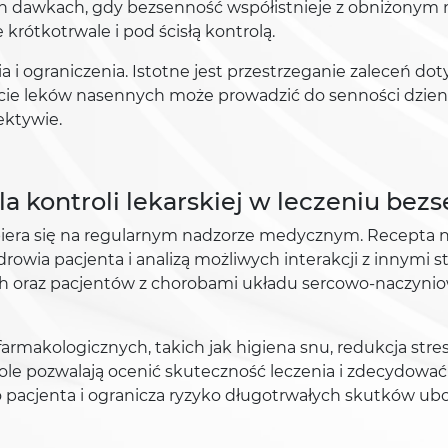
h dawkach, gdy bezsenność współistnieje z obniżonym 
krótkotrwale i pod ścisłą kontrolą.
 i ograniczenia. Istotne jest przestrzeganie zaleceń d
cie leków nasennych może prowadzić do senności dzienn
ektywie.
la kontroli lekarskiej w leczeniu bez
piera się na regularnym nadzorze medycznym. Recepta n
owia pacjenta i analizą możliwych interakcji z innymi 
ych oraz pacjentów z chorobami układu sercowo-naczyn
farmakologicznych, takich jak higiena snu, redukcja str
ole pozwalają ocenić skuteczność leczenia i zdecydować
 pacjenta i ogranicza ryzyko długotrwałych skutków ub