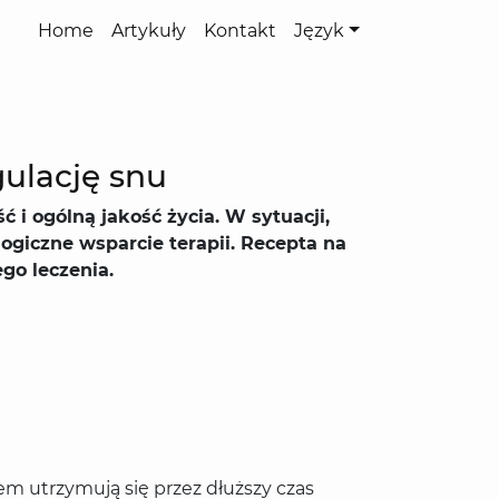
Home
Artykuły
Kontakt
Język
gulację snu
 i ogólną jakość życia. W sytuacji,
ogiczne wsparcie terapii. Recepta na
go leczenia.
m utrzymują się przez dłuższy czas