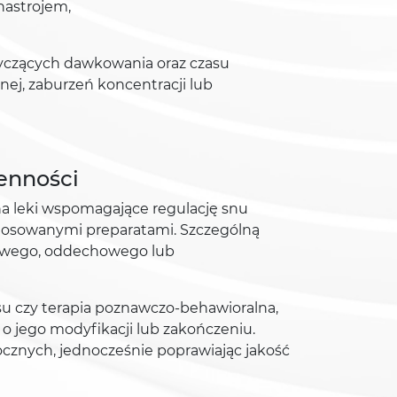
nastrojem,
otyczących dawkowania oraz czasu
ej, zaburzeń koncentracji lub
senności
a leki wspomagające regulację snu
stosowanymi preparatami. Szczególną
iowego, oddechowego lub
esu czy terapia poznawczo-behawioralna,
 o jego modyfikacji lub zakończeniu.
ocznych, jednocześnie poprawiając jakość