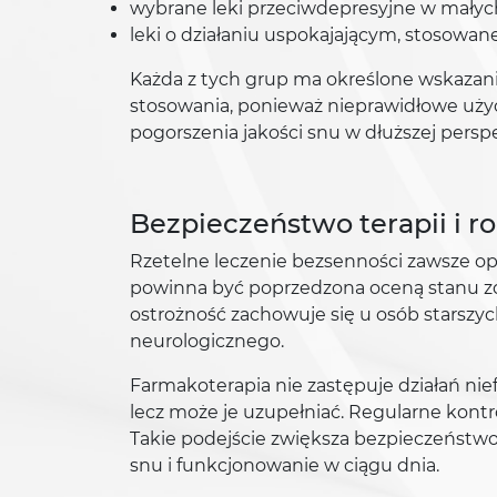
wybrane leki przeciwdepresyjne w małyc
leki o działaniu uspokajającym, stosowane 
Każda z tych grup ma określone wskazania
stosowania, ponieważ nieprawidłowe uży
pogorszenia jakości snu w dłuższej persp
Bezpieczeństwo terapii i ro
Rzetelne leczenie bezsenności zawsze o
powinna być poprzedzona oceną stanu zdr
ostrożność zachowuje się u osób starsz
neurologicznego.
Farmakoterapia nie zastępuje działań nie
lecz może je uzupełniać. Regularne kontr
Takie podejście zwiększa bezpieczeństwo
snu i funkcjonowanie w ciągu dnia.