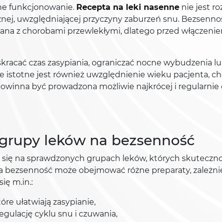
nne funkcjonowanie.
Recepta na leki nasenne
nie jest r
znej, uwzględniającej przyczyny zaburzeń snu. Bezsenn
ana z chorobami przewlekłymi, dlatego przed włączeniem
racać czas zasypiania, ograniczać nocne wybudzenia lub
e istotne jest również uwzględnienie wieku pacjenta, ch
owinna być prowadzona możliwie najkrócej i regularnie 
 grupy leków na bezsenność
 się na sprawdzonych grupach leków, których skuteczno
a bezsenność może obejmować różne preparaty, zależnie
ię m.in.:
tóre ułatwiają zasypianie,
gulację cyklu snu i czuwania,