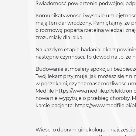
Świadomość powierzenie podwójnej odpow
Komunikatywność i wysokie umiejętności
mają ten dar wrodzony. Pamiętajmy, że prz
o rozmowę popartą rzetelną wiedzą i zna
zrozumiały dla laika.
Na każdym etapie badania lekarz powinien 
następne czynności. To dowód na to, że n
Budowanie atmosfery spokoju i bezpieczeń
Twój lekarz przyjmuje, jak możesz się z 
w poczekalni, czy też masz możliwość um
Medfile https://www.medfile.pl/elektroni
nowa nie wypytuje o przebieg choroby. Mo
karcie pacjenta: https://www.medfile.pl
Wieści o dobrym ginekologu – najczęściej 