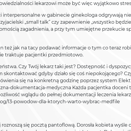
iedzialności lekarzowi może być więc wyjątkowo stres
 interpersonalne w gabinecie ginekologa odgrywają nie
yjacielski „small talk” czy zapewnienie „wszystko będzi
jomością zagadnienia, a przy tym umiejętne przekucie s
też jak na tacy podawać informacje o tym co teraz robi,
ie traktuje pacjentki przedmiotowo.
stwa. Czy Twój lekarz taki jest? Dostępność i dyspozyc
nim skontaktować gdyby działo się coś niepokojącego? Cz
ówienia się na konkretną godzinę poprzez system Elek
czna-dokumentacja-medyczna Każda pacjentka doceni też 
żliwość wglądu do pełnej dokumentacji leczenia lekarz 
/blog/13-powodow-dla-ktorych-warto-wybrac-medfile
roznoszą się pocztą pantoflową. Dorosła kobieta wyśle d