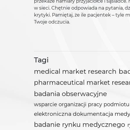
przekaże namiary przyjaciółce i sąsiadce.
w sieci. Chętnie odpowiada na pytania, dz
krytyki. Pamiętaj, że ile pacjentek – tyle
Twoje odczucia.
Tagi
medical market research
ba
pharmaceutical market resea
badania obserwacyjne
wsparcie organizacji pracy podmio
elektroniczna dokumentacja med
badanie rynku medycznego