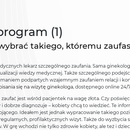
program (1)
 wybrać takiego, któremu zaufas
edycznych lekarz szczególnego zaufania. Sama ginekolog
ualizacji wiedzy medycznej. Także szczególnego podejści
trzymaniem podpartych wzajemnym zaufaniem relacji i ko
pisania się na wizytę ginekologa
, dostępnego online 24/7
aufać jest wśród pacjentek na wagę złota. Czy poświęca 
y i dobrze diagnozuje – kobiety chcą to wiedzieć. Te info
okojącego. Ideałem jest jednak wypracowanie takiego pozi
egularnych, profilaktycznych wizyt. Także do wyzbycia 
 grę wchodzi nie tylko zdrowie kobiety, ale też i dziecka