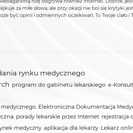
 Niebagatelną rolę odgrywa również Internet. Dobrze, jeśl
iękuje za miłe słowa, ale przy okazji nie boi się krytyki
 może być opinii i odmiennych oczekiwań. To Twoje ciało i
dania rynku medycznego
rch
program do gabinetu lekarskiego
e-Konsul
tu medycznego. Elektroniczna Dokumentacja Medy
yczna
porady lekarskie przez Internet
rejestracja 
Lekarz onli
rynek medyczny
aplikacja dla lekarzy