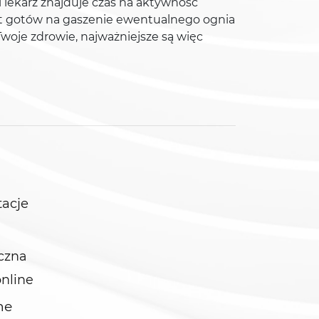
i lekarz znajduje czas na aktywność
 jest gotów na gaszenie ewentualnego ognia
 Twoje zdrowie, najważniejsze są więc
tacje
czna
online
ne