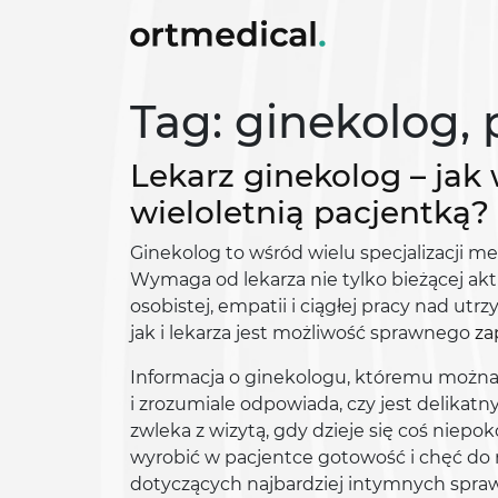
Tag: ginekolog, 
Lekarz ginekolog – jak
wieloletnią pacjentką?
Ginekolog to wśród wielu specjalizacji m
Wymaga od lekarza nie tylko bieżącej akt
osobistej, empatii i ciągłej pracy nad u
jak i lekarza jest możliwość sprawnego
za
Informacja o ginekologu, któremu można z
i zrozumiale odpowiada, czy jest delikatn
zwleka z wizytą, gdy dzieje się coś niep
wyrobić w pacjentce gotowość i chęć do r
dotyczących najbardziej intymnych spraw. W