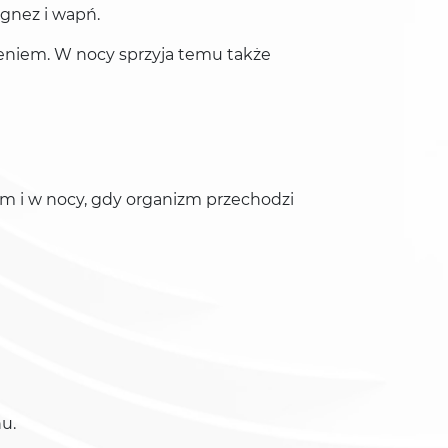
agnez i wapń.
niem. W nocy sprzyja temu także
em i w nocy, gdy organizm przechodzi
u.