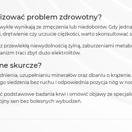
lizować problem zdrowotny?
, zwykle wynikają ze zmęczenia lub niedoborów. Gdy jedn
 drętwienie czy uczucie ciężkości, warto skonsultować s
 przewlekłą niewydolnością żylną, zaburzeniami metabo
nizm traci zbyt dużo elektrolitów.
ne skurcze?
dnienia, uzupełnianiu minerałów oraz dbaniu o krążenie
ego siedzenia bez ruchu i odpowiednia pozycja nóg w noc
ać podstawowe badania krwi i omówić objawy ze specjali
ojny sen bez bolesnych wybudzeń.