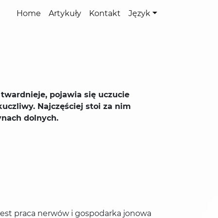
Home
Artykuły
Kontakt
Język
twardnieje, pojawia się uczucie
uczliwy. Najczęściej stoi za nim
ynach dolnych.
jest praca nerwów i gospodarka jonowa