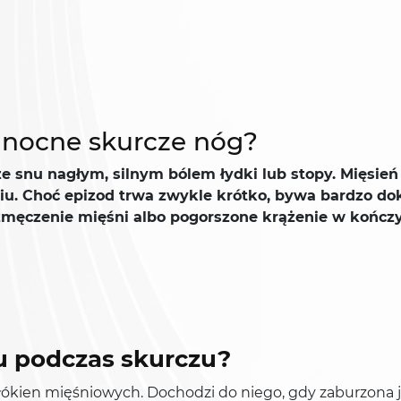
ę nocne skurcze nóg?
 snu nagłym, silnym bólem łydki lub stopy. Mięsień 
niu. Choć epizod trwa zwykle krótko, bywa bardzo dok
 zmęczenie mięśni albo pogorszone krążenie w kończ
iu podczas skurczu?
łókien mięśniowych. Dochodzi do niego, gdy zaburzona 