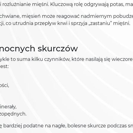
 rozluźnianie mięśni. Kluczową rolę odgrywają potas, m
 zachwiane, mięsień może reagować nadmiernym pobudze
, co utrudnia przepływ krwi i sprzyja „zastaniu” mięśni.
 nocnych skurczów
kle to suma kilku czynników, które nasilają się wieczor
est:
ści,
nerały,
czopędnych.
ię bardziej podatne na nagłe, bolesne skurcze podczas sn