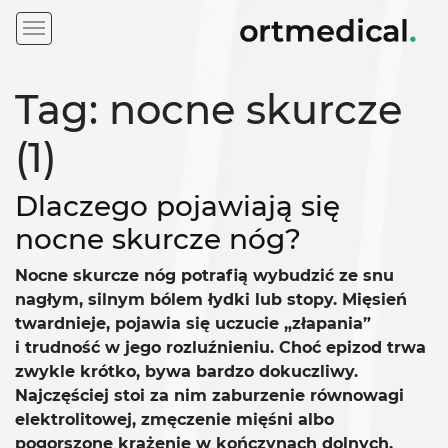
Tag: nocne skurcze
(1)
Dlaczego pojawiają się
nocne skurcze nóg?
Nocne skurcze nóg potrafią wybudzić ze snu
nagłym, silnym bólem łydki lub stopy. Mięsień
twardnieje, pojawia się uczucie „złapania”
i trudność w jego rozluźnieniu. Choć epizod trwa
zwykle krótko, bywa bardzo dokuczliwy.
Najczęściej stoi za nim zaburzenie równowagi
elektrolitowej, zmęczenie mięśni albo
pogorszone krążenie w kończynach dolnych.