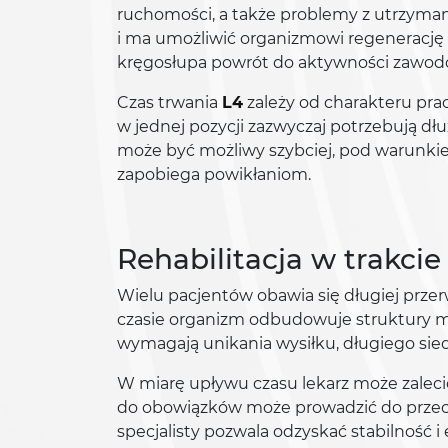
ruchomości, a także problemy z utrzyma
i ma umożliwić organizmowi regenerację 
kręgosłupa powrót do aktywności zawodow
Czas trwania
L4
zależy od charakteru prac
w jednej pozycji zazwyczaj potrzebują d
może być możliwy szybciej, pod warunkiem
zapobiega powikłaniom.
Rehabilitacja w trakci
Wielu pacjentów obawia się długiej przer
czasie organizm odbudowuje struktury mi
wymagają unikania wysiłku, długiego sie
W miarę upływu czasu lekarz może zalecić
do obowiązków może prowadzić do przecią
specjalisty pozwala odzyskać stabilność