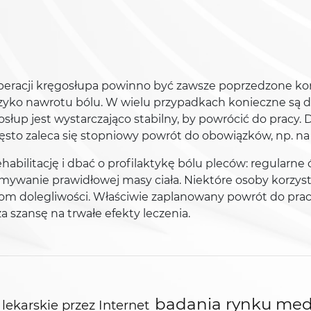
peracji kręgosłupa powinno być zawsze poprzedzone kons
ryzyko nawrotu bólu. W wielu przypadkach konieczne są
osłup jest wystarczająco stabilny, by powrócić do pracy. 
sto zaleca się stopniowy powrót do obowiązków, np. na 
abilitację i dbać o profilaktykę bólu pleców: regularn
zymywanie prawidłowej masy ciała. Niektóre osoby korzys
om dolegliwości. Właściwie zaplanowany powrót do prac
a szansę na trwałe efekty leczenia.
badania rynku me
lekarskie przez Internet