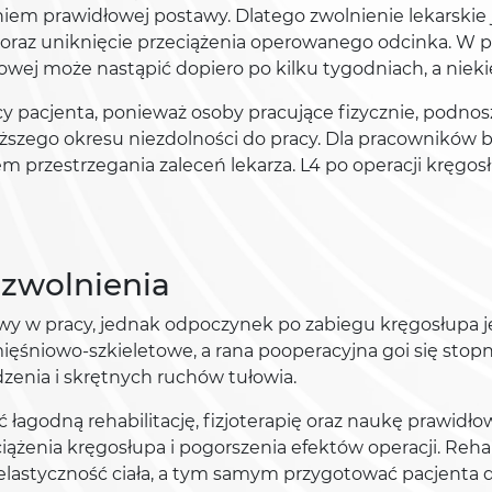
niem prawidłowej postawy. Dlatego zwolnienie lekarski
oraz uniknięcie przeciążenia operowanego odcinka. W pr
ej może nastąpić dopiero po kilku tygodniach, a nieki
y pacjenta, ponieważ osoby pracujące fizycznie, podnos
łuższego okresu niezdolności do pracy. Dla pracowników
 przestrzegania zaleceń lekarza. L4 po operacji kręgosłu
e zwolnienia
wy w pracy, jednak odpoczynek po zabiegu kręgosłupa jes
ęśniowo-szkieletowe, a rana pooperacyjna goi się stopn
dzenia i skrętnych ruchów tułowia.
 łagodną rehabilitację, fizjoterapię oraz naukę prawid
żenia kręgosłupa i pogorszenia efektów operacji. Reha
 i elastyczność ciała, a tym samym przygotować pacjen