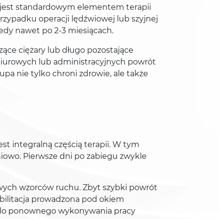
e jest standardowym elementem terapii
zypadku operacji lędźwiowej lub szyjnej
edy nawet po 2-3 miesiącach.
zące ciężary lub długo pozostające
 biurowych lub administracyjnych powrót
pa nie tylko chroni zdrowie, ale także
t integralną częścią terapii. W tym
iowo. Pierwsze dni po zabiegu zwykle
łowych wzorców ruchu. Zbyt szybki powrót
bilitacja prowadzona pod okiem
ta do ponownego wykonywania pracy