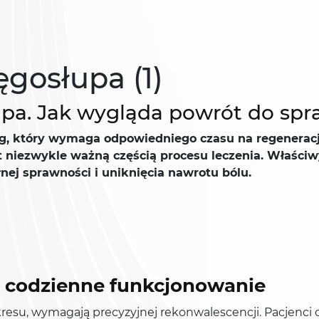
ęgosłupa (1)
łupa. Jak wygląda powrót do s
g, który wymaga odpowiedniego czasu na regeneracj
 niezwykle ważną częścią procesu leczenia. Właściwy
nej sprawności i uniknięcia nawrotu bólu.
a codzienne funkcjonowanie
akresu, wymagają precyzyjnej rekonwalescencji. Pacjenci 