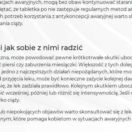
tuacjach awaryjnych, mogą bez obaw kontynuować staran
ętać, że tabletka po nie zastępuje regularnych metod an
potrzeb korzystania z antykoncepcji awaryjnej warto s
nia ciąży.
 jak sobie z nimi radzić
eczna, może powodować pewne krótkotrwałe skutki ubocz
 piersi czy zaburzenia miesiączki. Większość z tych doleg
 jedno z najczęstszych działań niepożądanych, które może
 przyjęcia leku, może być konieczne zażycie kolejnej da
się, że lek zadziała prawidłowo. Kolejnym skutkiem ub
cześniej, później lub różnić się intensywnością. Jeśli o
ko ciąży.
lub niepokojących objawów warto skonsultować się z le
ecznym, które pomaga kobietom w sytuacjach awaryjny