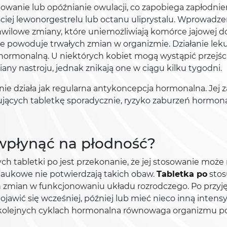
owanie lub opóźnianie owulacji, co zapobiega zapłodnie
iej lewonorgestrelu lub octanu uliprystalu. Wprowadze
wilowe zmiany, które uniemożliwiają komórce jajowej d
e powoduje trwałych zmian w organizmie. Działanie leku
monalną. U niektórych kobiet mogą wystąpić przejścio
any nastroju, jednak znikają one w ciągu kilku tygodni.
 nie działa jak regularna antykoncepcja hormonalna. Jej
sujących tabletkę sporadycznie, ryzyko zaburzeń hormon
wpłynąć na płodność?
h tabletki po jest przekonanie, że jej stosowanie moż
 naukowe nie potwierdzają takich obaw.
Tabletka po
stos
 zmian w funkcjonowaniu układu rozrodczego. Po przyję
jawić się wcześniej, później lub mieć nieco inną intensy
W kolejnych cyklach hormonalna równowaga organizmu p