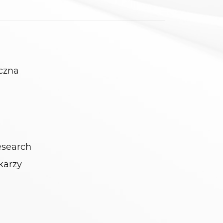
czna
esearch
ekarzy