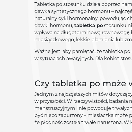
Tabletka po stosunku działa poprzez ham
dawka syntetycznego hormonu – najczęśc
naturalny cykl hormonalny, powodując ch
dawki hormonu,
tabletka po
stosunku ni
wpływa na długoterminową równowagę hor
miesiączkowego, lekkie plamienia lub zmi
Ważne jest, aby pamiętać, że tabletka po
w sytuacjach awaryjnych. Dla kobiet sto
Czy tabletka po może 
Jednym z najczęstszych mitów dotyczącyc
w przyszłości. W rzeczywistości, badania
menstruacyjnym i nie powoduje trwałych
być nieco zaburzony – miesiączka może po
że płodność została trwałe naruszona. 