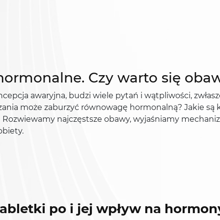
)
 hormonalne. Czy warto się oba
cepcja awaryjna, budzi wiele pytań i wątpliwości, zwła
ązania może zaburzyć równowagę hormonalną? Jakie są
 Rozwiewamy najczęstsze obawy, wyjaśniamy mechanizm 
biety.
abletki po i jej wpływ na hormon