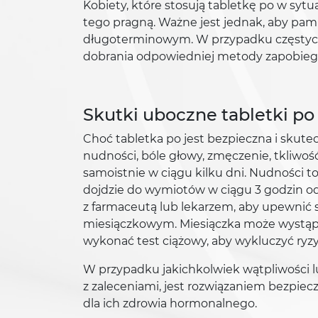
Kobiety, które stosują tabletkę po w sy
tego pragną. Ważne jest jednak, aby pami
długoterminowym. W przypadku częstych 
dobrania odpowiedniej metody zapobiega
Skutki uboczne tabletki po i
Choć tabletka po jest bezpieczna i skut
nudności, bóle głowy, zmęczenie, tkliwość
samoistnie w ciągu kilku dni. Nudności to
dojdzie do wymiotów w ciągu 3 godzin od
z farmaceutą lub lekarzem, aby upewnić 
miesiączkowym. Miesiączka może wystąpić w
wykonać test ciążowy, aby wykluczyć ryzy
W przypadku jakichkolwiek wątpliwości 
z zaleceniami, jest rozwiązaniem bezpi
dla ich zdrowia hormonalnego.