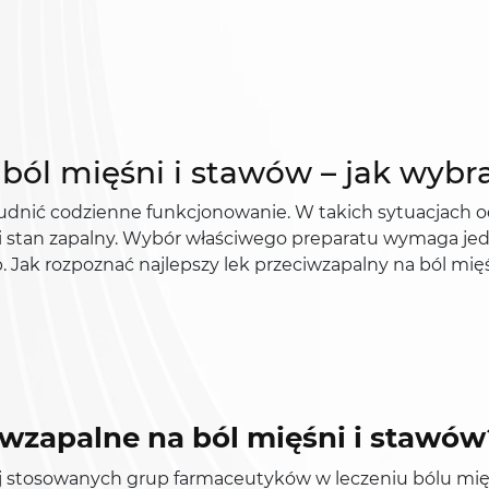
 ból mięśni i stawów – jak wyb
rudnić codzienne funkcjonowanie. W takich sytuacjach 
k i stan zapalny. Wybór właściwego preparatu wymaga je
b. Jak rozpoznać najlepszy lek przeciwzapalny na ból mię
ciwzapalne na ból mięśni i stawów
ej stosowanych grup farmaceutyków w leczeniu bólu mięśni