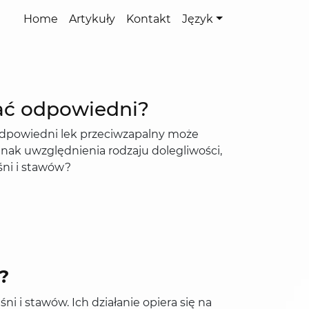
Home
Artykuły
Kontakt
Język
rać odpowiedni?
odpowiedni lek przeciwzapalny może
dnak uwzględnienia rodzaju dolegliwości,
śni i stawów?
?
 i stawów. Ich działanie opiera się na