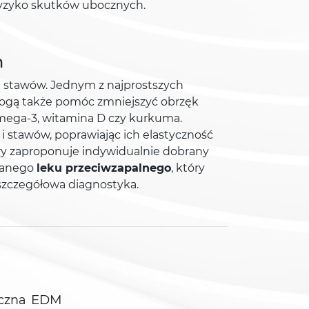
 ryzyko skutków ubocznych.
h
 stawów. Jednym z najprostszych
 mogą także pomóc zmniejszyć obrzęk
 omega-3, witamina D czy kurkuma.
 stawów, poprawiając ich elastyczność
óry zaproponuje indywidualnie dobrany
branego
leku przeciwzapalnego
, który
i szczegółowa diagnostyka.
EDM
czna