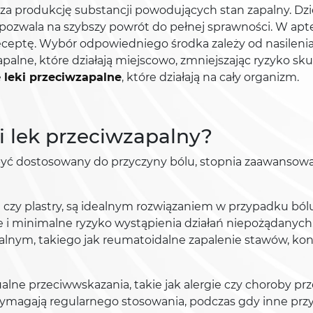
produkcję substancji powodujących stan zapalny. Dzięk
 pozwala na szybszy powrót do pełnej sprawności. W apt
na receptę. Wybór odpowiedniego środka zależy od nasilen
apalne, które działają miejscowo, zmniejszając ryzyko 
e
leki przeciwzapalne
, które działają na cały organizm.
 lek przeciwzapalny?
yć dostosowany do przyczyny bólu, stopnia zaawansowan
le czy plastry, są idealnym rozwiązaniem w przypadku b
nie i minimalne ryzyko wystąpienia działań niepożądanych
lnym, takiego jak reumatoidalne zapalenie stawów, kon
lne przeciwwskazania, takie jak alergie czy choroby pr
 wymagają regularnego stosowania, podczas gdy inne prz