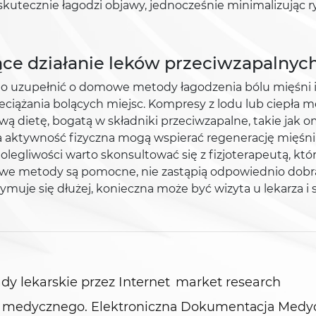
y skutecznie łagodzi objawy, jednocześnie minimalizując
e działanie leków przeciwzapalnyc
o uzupełnić o domowe metody łagodzenia bólu mięśni i
eciążania bolących miejsc. Kompresy z lodu lub ciepła
rową dietę, bogatą w składniki przeciwzapalne, takie jak
 aktywność fizyczna mogą wspierać regenerację mięśni i
legliwości warto skonsultować się z fizjoterapeutą, kt
domowe metody są pomocne, nie zastąpią odpowiednio do
zymuje się dłużej, konieczna może być wizyta u lekarza 
dy lekarskie przez Internet
market research
tu medycznego. Elektroniczna Dokumentacja Medy