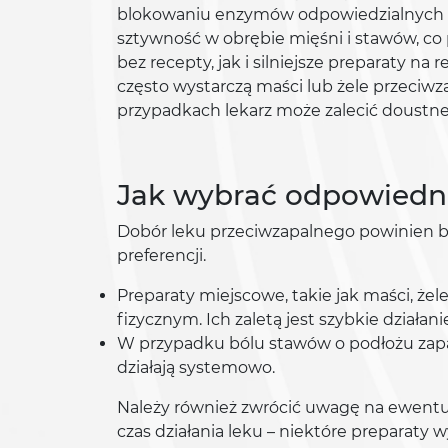
blokowaniu enzymów odpowiedzialnych za 
sztywność w obrębie mięśni i stawów, co
bez recepty, jak i silniejsze preparaty 
często wystarczą maści lub żele przeciwz
przypadkach lekarz może zalecić doustn
Jak wybrać odpowiedni
Dobór leku przeciwzapalnego powinien b
preferencji.
Preparaty miejscowe, takie jak maści, że
fizycznym. Ich zaletą jest szybkie działa
W przypadku bólu stawów o podłożu zapa
działają systemowo.
Należy również zwrócić uwagę na ewentua
czas działania leku – niektóre preparaty