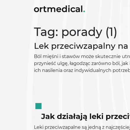
Tag: porady (1)
Lek przeciwzapalny na
Ból mięśni i stawów może skutecznie ut
przynieść ulgę, łagodząc zarówno ból, ja
ich nasilenia oraz indywidualnych potrze
Jak działają leki prze
Leki przeciwzapalne są jedną z najczęści