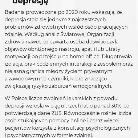
depresję
Badania prowadzone po 2020 roku wskazują, że
depresja stała się jednym z najczęstszych
problemów zdrowotnych wśród osób pracujących
zdalnie. Według analiz Światowej Organizacji
Zdrowia nawet co czwarta osoba doświadczyła
objawów obniżonego nastroju, apatii lub utraty
motywacji po przejściu na home office. Długotrwała
izolacja, brak codziennych interakcji z zespołem oraz
niejasna granica między życiem prywatnym
a zawodowym to czynniki, które znacząco
zwiększają ryzyko zaburzeń emocjonalnych.
W Polsce liczba zwolnień lekarskich z powodu
depresji wzrosła w ciągu trzech lat o ponad 30%, co
potwierdzają dane ZUS. Równocześnie rośnie liczba
osób szukających pomocy online i coraz więcej
pacjentów korzysta z konsultacji psychologicznych
i psychiatrycznych w formie zdalnej.