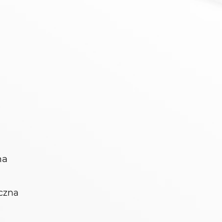
na
czna