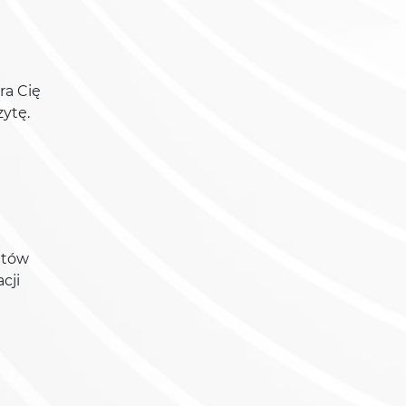
ra Cię
zytę.
ntów
cji