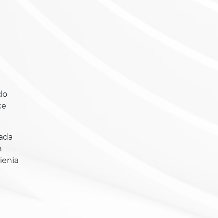
do
ce
iada
h
ienia