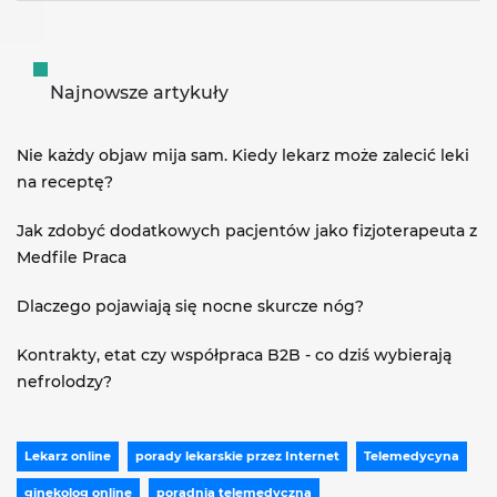
Najnowsze artykuły
Nie każdy objaw mija sam. Kiedy lekarz może zalecić leki
na receptę?
Jak zdobyć dodatkowych pacjentów jako fizjoterapeuta z
Medfile Praca
Dlaczego pojawiają się nocne skurcze nóg?
Kontrakty, etat czy współpraca B2B - co dziś wybierają
nefrolodzy?
Lekarz online
porady lekarskie przez Internet
Telemedycyna
ginekolog online
poradnia telemedyczna