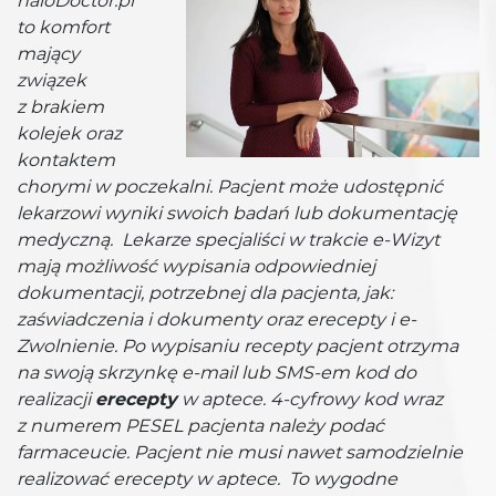
haloDoctor.pl
to komfort
mający
związek
z brakiem
kolejek oraz
kontaktem
chorymi w poczekalni. Pacjent może udostępnić
lekarzowi wyniki swoich badań lub dokumentację
medyczną. Lekarze specjaliści w trakcie e-Wizyt
mają możliwość wypisania odpowiedniej
dokumentacji, potrzebnej dla pacjenta, jak:
zaświadczenia i dokumenty oraz erecepty i e-
Zwolnienie. Po wypisaniu recepty pacjent otrzyma
na swoją skrzynkę e-mail lub SMS-em kod do
realizacji
erecepty
w aptece. 4-cyfrowy kod wraz
z numerem PESEL pacjenta należy podać
farmaceucie. Pacjent nie musi nawet samodzielnie
realizować erecepty w aptece. To wygodne