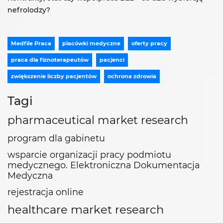
nefrolodzy?
Medfile Praca
placówki medyczne
oferty pracy
praca dla fiznoterapeutów
pacjenci
zwiększenie liczby pacjentów
ochrona zdrowia
Tagi
pharmaceutical market research
program dla gabinetu
wsparcie organizacji pracy podmiotu
medycznego. Elektroniczna Dokumentacja
Medyczna
rejestracja online
healthcare market research