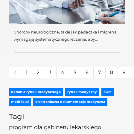
Choroby neurologiczne, takie jak padaczka i migrena,
wymagają systematycznego leczenia, aby...
<
1
2
3
4
5
6
7
8
9
badania rynku medycznego
rynek medyczny
EDM
medfile.pl
elektroniczna dokumentacja medyczna
Tagi
program dla gabinetu lekarskiego