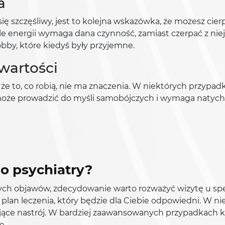
a
sz się szczęśliwy, jest to kolejna wskazówka, że możesz ci
le energii wymaga dana czynność, zamiast czerpać z niej
obby, które kiedyś były przyjemne.
wartości
, że to, co robią, nie ma znaczenia. W niektórych przyp
oże prowadzić do myśli samobójczych i wymaga natychm
do psychiatry?
tych objawów, zdecydowanie warto rozważyć wizytę u spec
plan leczenia, który będzie dla Ciebie odpowiedni. W 
ające nastrój. W bardziej zaawansowanych przypadkach k
e.