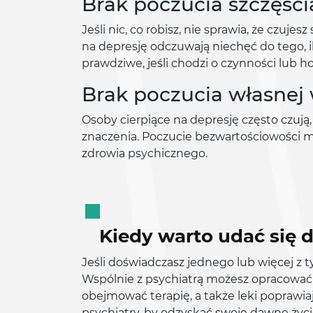
Brak poczucia szczęści
Jeśli nic, co robisz, nie sprawia, że czuje
na depresję odczuwają niechęć do tego, i
prawdziwe, jeśli chodzi o czynności lub h
Brak poczucia własnej 
Osoby cierpiące na depresję często czują
znaczenia. Poczucie bezwartościowości m
zdrowia psychicznego.
Kiedy warto udać się 
Jeśli doświadczasz jednego lub więcej z 
Wspólnie z psychiatrą możesz opracować 
obejmować terapię, a także leki poprawi
psychiatry, by odzyskać swoje dawne życi