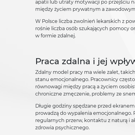
apatii lub utraty motywacji po przejściu 
między życiem prywatnym a zawodowym to
W Polsce liczba zwolnień lekarskich z po
rośnie liczba osób szukających pomocy on
w formie zdalnej.
Praca zdalna i jej wpł
Zdalny model pracy ma wiele zalet, takich
stanu emocjonalnego. Pracownicy często
równowagi między pracą a życiem osobist
chroniczne zmęczenie, problemy ze sne
Długie godziny spędzane przed ekranem 
prowadzą do wypalenia emocjonalnego. P
regularnych przerw, kontaktu z naturą i 
zdrowia psychicznego.