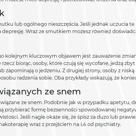
k
tku lub ogólnego nieszczęścia. Jeśli jednak uczucia te
na depresję. Wraz ze smutkiem możesz również doświadcz
go kolejnym kluczowym objawem jest zauważenie zmian w
 rzecz biorąc, osoby, które czują się wycofane, jedzą zb
lub zapominają o jedzeniu. Z drugiej strony, osoby z nisk
posobu radzenia sobie. Oba przykłady wskazują, że konie
wiązanych ze snem
iązane ze snem. Podobnie jak w przypadku apetytu, de
gą przybierać formę bezsenności spowodowanej negat
tości. Jeśli nagle okaże się, że śpisz za dużo lub prawi
makoterapię wraz z przejściem na L4 od psychiatry.