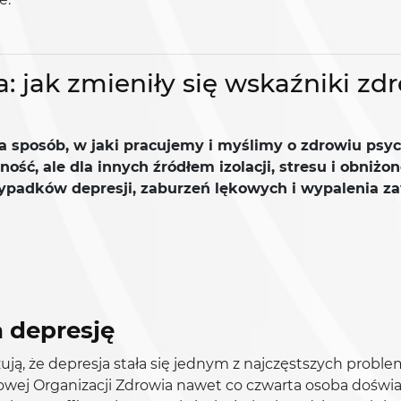
a: jak zmieniły się wskaźniki z
 sposób, w jaki pracujemy i myślimy o zdrowiu psyc
ność, ale dla innych źródłem izolacji, stresu i obni
zypadków depresji, zaburzeń lękowych i wypalenia 
 depresję
ją, że depresja stała się jednym z najczęstszych prob
towej Organizacji Zdrowia nawet co czwarta osoba doświ