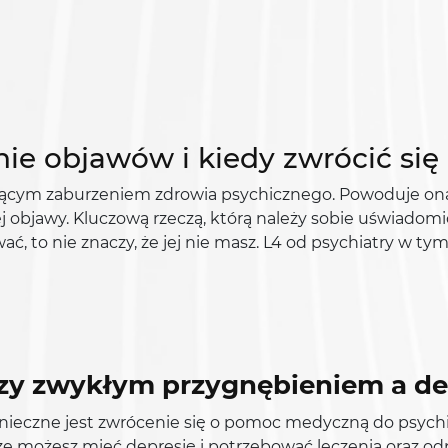
ie objawów i kiedy zwrócić się
ającym zaburzeniem zdrowia psychicznego. Powoduje on
j objawy. Kluczową rzeczą, którą należy sobie uświadomić
ować, to nie znaczy, że jej nie masz. L4 od psychiatry w
dzy zwykłym przygnębieniem a de
nieczne jest zwrócenie się o pomoc medyczną do psychia
że możesz mieć depresję i potrzebować leczenia oraz od