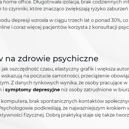
na home office. Długotrwała izolacja, brak codziennych in
 czynniki, które znacząco zwiększają ryzyko zaburzeń
wodu depresji wzrosła w ciągu trzech lat o ponad 30%, 
line i coraz więcej pacjentów korzysta z konsultacji psy
yw na zdrowie psychiczne
 jak oszczędność czasu, elastyczny grafik i większa aut
 wskazują na poczucie samotności, przeciążenie obowią
ym. Z danych rynkowych wynika, że osoby pracujące w p
m i
symptomy depresyjne
niż osoby zatrudnione w biurz
komputera, brak spontanicznych kontaktów społecznych
sychologowie podkreślają, że najważniejszym krokiem
aktywności fizycznej. Dobrą praktyką staje się także tw