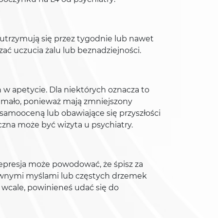
 utrzymują się przez tygodnie lub nawet
ać uczucia żalu lub beznadziejności.
 apetycie. Dla niektórych oznacza to
yt mało, ponieważ mają zmniejszony
ą samooceną lub obawiające się przyszłości
czna może być wizyta u psychiatry.
presja może powodować, że śpisz za
ywnymi myślami lub częstych drzemek
e wcale, powinieneś udać się do