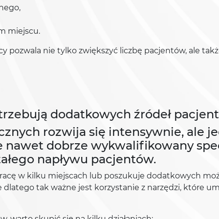
jnego,
ym miejscu.
y pozwala nie tylko zwiększyć liczbę pacjentów, ale ta
otrzebują dodatkowych źródeł pacjen
cznych rozwija się intensywnie, ale j
że nawet dobrze wykwalifikowany spe
tałego napływu pacjentów.
pracę w kilku miejscach lub poszukuje dodatkowych moż
dlatego tak ważne jest korzystanie z narzędzi, które um
, warto skupić się na kilku działaniach: