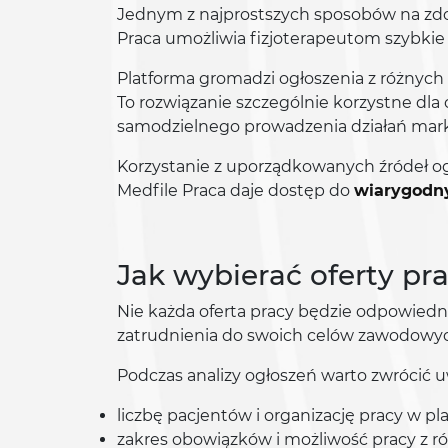
Jednym z najprostszych sposobów na zdo
Praca umożliwia fizjoterapeutom szybkie
Platforma gromadzi ogłoszenia z różnych re
To rozwiązanie szczególnie korzystne dla
samodzielnego prowadzenia działań mar
Korzystanie z uporządkowanych źródeł og
Medfile Praca daje dostęp do
wiarygodny
Jak wybierać oferty pra
Nie każda oferta pracy będzie odpowiedni
zatrudnienia do swoich celów zawodowyc
Podczas analizy ogłoszeń warto zwrócić
liczbę pacjentów i organizację pracy w pl
zakres obowiązków i możliwość pracy z r