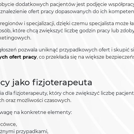
bycie dodatkowych pacjentów jest podjęcie współprac
 znalezienie ofert pracy dopasowanych do ich kompetenc
gionów i specjalizacji, dzięki czemu specjalista może ła
 osób, które chcą zwiększyć liczbę godzin pracy lub zd
ketingowych.
łoszeń pozwala uniknąć przypadkowych ofert i skupić si
ch ofert pracy
, co przekłada się na większe bezpiecz
cy jako fizjoterapeuta
a dla fizjoterapeuty, który chce zwiększyć liczbę pacje
h oraz możliwości czasowych.
 uwagę na konkretne elementy:
acówce,
óżnymi przypadkami,