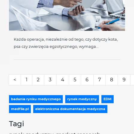
Każda operacja, niezależnie od tego, czy dotyczy kota,
psa czy zwierzęcia egzotycznego, wymaga...
<
1
2
3
4
5
6
7
8
9
badania rynku medycznego
rynek medyczny
EDM
medfile.pl
elektroniczna dokumentacja medyczna
Tagi